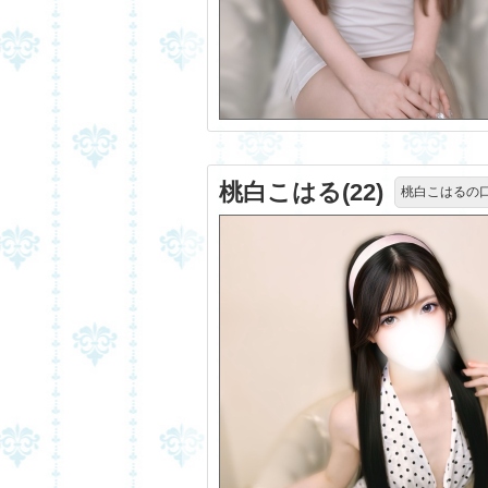
桃白こはる(22)
桃白こはるの